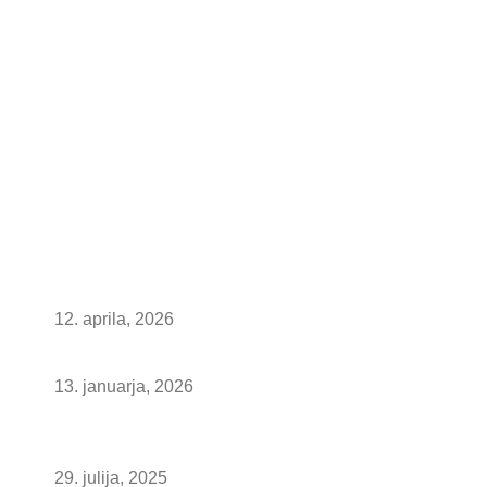
Pokličite nas
01 507 21 24
040 / 88 88 82
Pišite nam
info@steklarstvo-kresal.com
Pravna obvestila in pogoji poslovanja
Kolofon
ZADNJE OBJAVE
Kuhinjske stenske obloge: z motivom ali brez?
12. aprila, 2026
Ambienti x Steklarstvo Kresal
13. januarja, 2026
Nove luči za ogledala – popolna osvetlitev vaše
kopalnice
29. julija, 2025