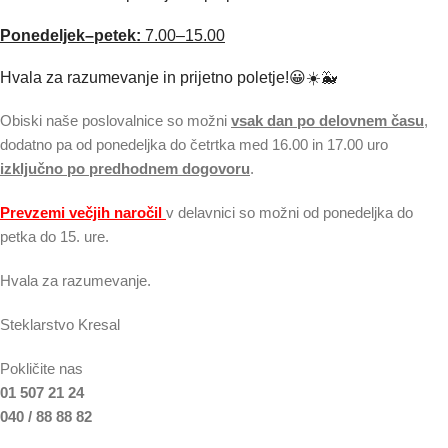
Ponedeljek–petek:
7.00–15.00
Hvala za razumevanje in prijetno poletje!😀☀️🐳
Obiski naše poslovalnice so možni
vsak dan po delovnem času
,
dodatno pa od ponedeljka do četrtka med 16.00 in 17.00 uro
izključno po predhodnem dogovoru
.
Prevzemi večjih naročil
v delavnici so možni od ponedeljka do
petka do 15. ure.
Hvala za razumevanje.
Steklarstvo Kresal
Pokličite nas
01 507 21 24
040 / 88 88 82