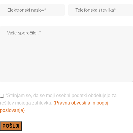
*Strinjam se, da se moji osebni podatki obdelujejo za
rešitev mojega zahtevka.
(Pravna obvestila in pogoji
poslovanja)