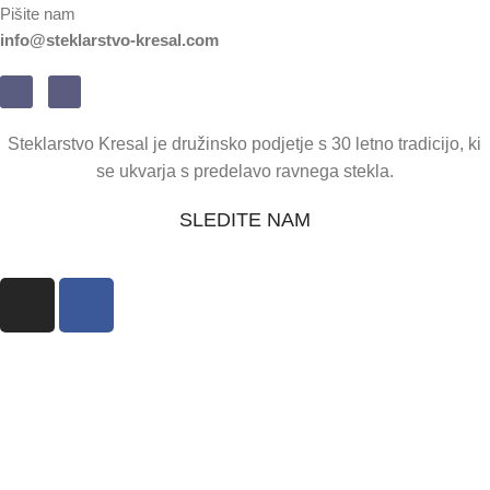
Pišite nam
info@steklarstvo-kresal.com
Steklarstvo Kresal je družinsko podjetje s 30 letno tradicijo, ki
se ukvarja s predelavo ravnega stekla.
SLEDITE NAM
Celovška cesta 275
1000 Ljubljana, Slovenija
Obratovalni čas