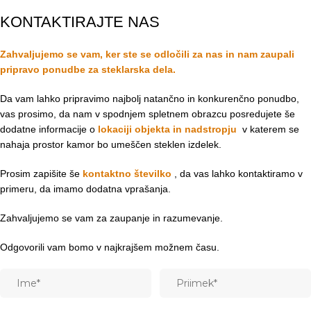
KONTAKTIRAJTE NAS
Zahvaljujemo se vam, ker ste se odločili za nas in nam zaupali
pripravo ponudbe za steklarska dela.
Da vam lahko pripravimo najbolj natančno in konkurenčno ponudbo,
vas prosimo, da nam v spodnjem spletnem obrazcu posredujete še
dodatne informacije o
lokaciji objekta in
nadstropju
v katerem se
nahaja prostor kamor bo umeščen steklen izdelek.
Prosim zapišite še
kontaktno številko
, da vas lahko kontaktiramo v
primeru, da imamo dodatna vprašanja.
Zahvaljujemo se vam za zaupanje in razumevanje.
Odgovorili vam bomo v najkrajšem možnem času.