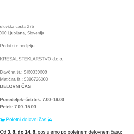
elovška cesta 275
000 Ljubljana, Slovenija
Podatki o podjetju
KRESAL STEKLARSTVO d.o.o.
Davčna št.: SI60339608
Matična št.: 9386726000
DELOVNI ČAS
Ponedeljek–četrtek: 7.00–16.00
Petek: 7.00–15.00
🐳
Poletni delovni čas 🐳
Od
3. 8. do 14. 8.
poslujemo po poletnem delovnem času: