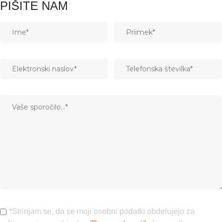
PIŠITE NAM
*Strinjam se, da se moji osebni podatki obdelujejo za