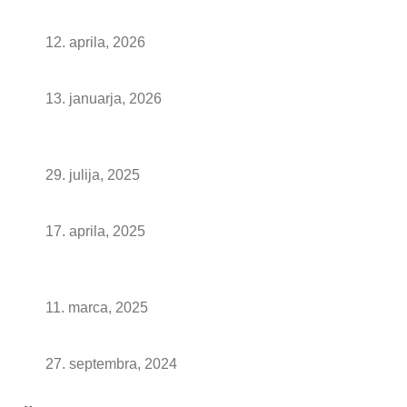
Kuhinjske stenske obloge: z motivom ali brez?
12. aprila, 2026
Ambienti x Steklarstvo Kresal
13. januarja, 2026
Nove luči za ogledala – popolna osvetlitev vaše
kopalnice
29. julija, 2025
Estetska svežina v kopalnici: belo okovje
17. aprila, 2025
Kako izbrati popolno LED ogledalo za kopalnico:
Nasveti in napake, ki se jim je najbolje izogniti
11. marca, 2025
Umetnost ogledal: Ogledala po meri
27. septembra, 2024