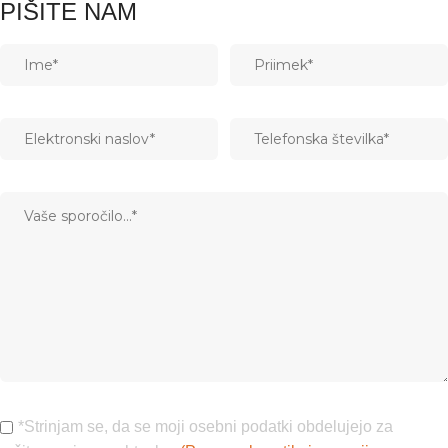
PIŠITE NAM
*Strinjam se, da se moji osebni podatki obdelujejo za