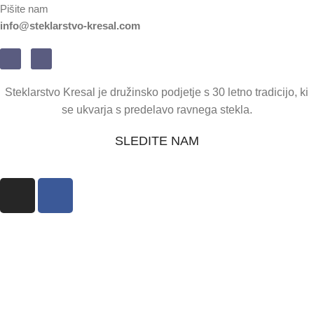
Pišite nam
info@steklarstvo-kresal.com
Steklarstvo Kresal je družinsko podjetje s 30 letno tradicijo, ki
se ukvarja s predelavo ravnega stekla.
SLEDITE NAM
Celovška cesta 275
1000 Ljubljana, Slovenija
Obratovalni čas