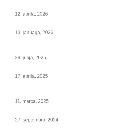
Kuhinjske stenske obloge: z motivom ali brez?
12. aprila, 2026
Ambienti x Steklarstvo Kresal
13. januarja, 2026
Nove luči za ogledala – popolna osvetlitev vaše
kopalnice
29. julija, 2025
Estetska svežina v kopalnici: belo okovje
17. aprila, 2025
Kako izbrati popolno LED ogledalo za kopalnico:
Nasveti in napake, ki se jim je najbolje izogniti
11. marca, 2025
Umetnost ogledal: Ogledala po meri
27. septembra, 2024