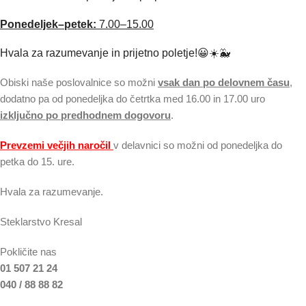
Ponedeljek–petek:
7.00–15.00
Hvala za razumevanje in prijetno poletje!😀☀️🐳
Obiski naše poslovalnice so možni
vsak dan po delovnem času
,
dodatno pa od ponedeljka do četrtka med 16.00 in 17.00 uro
izključno po predhodnem dogovoru
.
Prevzemi večjih naročil
v delavnici so možni od ponedeljka do
petka do 15. ure.
Hvala za razumevanje.
Steklarstvo Kresal
Pokličite nas
01 507 21 24
040 / 88 88 82