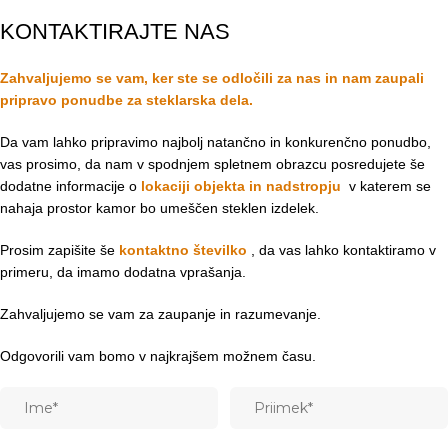
KONTAKTIRAJTE NAS
Zahvaljujemo se vam, ker ste se odločili za nas in nam zaupali
pripravo ponudbe za steklarska dela.
Da vam lahko pripravimo najbolj natančno in konkurenčno ponudbo,
vas prosimo, da nam v spodnjem spletnem obrazcu posredujete še
dodatne informacije o
lokaciji objekta in
nadstropju
v katerem se
nahaja prostor kamor bo umeščen steklen izdelek.
Prosim zapišite še
kontaktno številko
, da vas lahko kontaktiramo v
primeru, da imamo dodatna vprašanja.
Zahvaljujemo se vam za zaupanje in razumevanje.
Odgovorili vam bomo v najkrajšem možnem času.