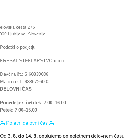
elovška cesta 275
000 Ljubljana, Slovenija
Podatki o podjetju
KRESAL STEKLARSTVO d.o.o.
Davčna št.: SI60339608
Matična št.: 9386726000
DELOVNI ČAS
Ponedeljek–četrtek: 7.00–16.00
Petek: 7.00–15.00
🐳
Poletni delovni čas 🐳
Od
3. 8. do 14. 8.
poslujemo po poletnem delovnem času: