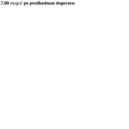
17.00
mogoč
po predhodnem dogovoru
.
ice