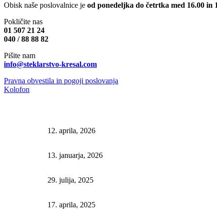
Obisk naše poslovalnice je
od ponedeljka do četrtka med 16.00 in 
Pokličite nas
01 507 21 24
040 / 88 88 82
Pišite nam
info@steklarstvo-kresal.com
Pravna obvestila in pogoji poslovanja
Kolofon
ZADNJE OBJAVE
Kuhinjske stenske obloge: z motivom ali brez?
12. aprila, 2026
Ambienti x Steklarstvo Kresal
13. januarja, 2026
Nove luči za ogledala – popolna osvetlitev vaše kopaln
29. julija, 2025
Estetska svežina v kopalnici: belo okovje
17. aprila, 2025