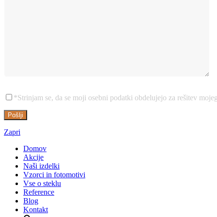
*Strinjam se, da se moji osebni podatki obdelujejo za rešitev moj
Zapri
Domov
Akcije
Naši izdelki
Vzorci in fotomotivi
Vse o steklu
Reference
Blog
Kontakt