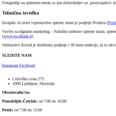
Fotografije na spletnem mestu so last dobaviteljev oz. proizvajalcev iz
Tehnična izvedba
Izvajalec in avtor vzpostavitve spletne strani je podjetje Positiva (
Posit
Vavčer za digitalni marketing – Naložbo izdelave spletne strani, splet
(
www.eu-skladi.si
)
Steklarstvo Kresal je družinsko podjetje s 30 letno tradicijo, ki se ukv
SLEDITE NAM
Instagram
Facebook
Celovška cesta 275
1000 Ljubljana, Slovenija
Obratovalni čas
Ponedeljek-Četrtek:
od 7:00 do 16:00
Petek:
od 7:00 do 15:00