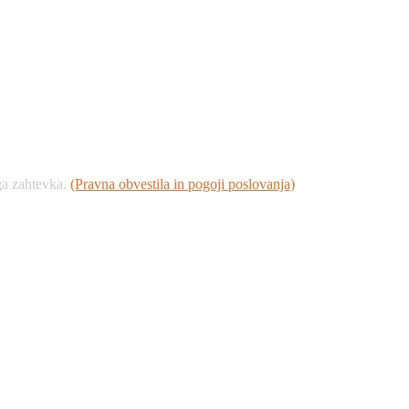
ega zahtevka.
(Pravna obvestila in pogoji poslovanja)