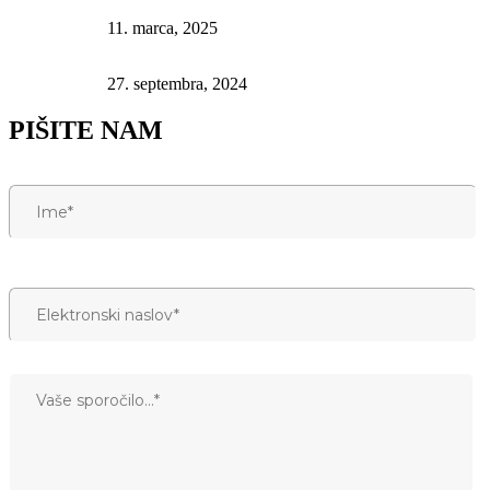
Kako izbrati popolno LED ogledalo za kopalnico: Nasveti
11. marca, 2025
Umetnost ogledal: Ogledala po meri
27. septembra, 2024
PIŠITE NAM